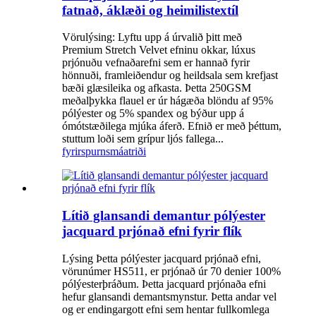
fatnað, áklæði og heimilistextíl
Vörulýsing: Lyftu upp á úrvalið þitt með
Premium Stretch Velvet efninu okkar, lúxus
prjónuðu vefnaðarefni sem er hannað fyrir
hönnuði, framleiðendur og heildsala sem krefjast
bæði glæsileika og afkasta. Þetta 250GSM
meðalþykka flauel er úr hágæða blöndu af 95%
pólýester og 5% spandex og býður upp á
ómótstæðilega mjúka áferð. Efnið er með þéttum,
stuttum loði sem grípur ljós fallega...
fyrirspurn
smáatriði
Lítið glansandi demantur pólýester
jacquard prjónað efni fyrir flík
Lýsing Þetta pólýester jacquard prjónað efni,
vörunúmer HS511, er prjónað úr 70 denier 100%
pólýesterþráðum. Þetta jacquard prjónaða efni
hefur glansandi demantsmynstur. Þetta andar vel
og er endingargott efni sem hentar fullkomlega