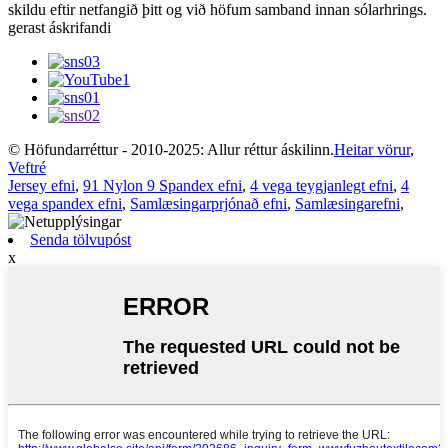
skildu eftir netfangið þitt og við höfum samband innan sólarhrings.
gerast áskrifandi
© Höfundarréttur - 2010-2025: Allur réttur áskilinn.
Heitar vörur
,
Veftré
Jersey efni
,
91 Nylon 9 Spandex efni
,
4 vega teygjanlegt efni
,
4
vega spandex efni
,
Samlæsingarprjónað efni
,
Samlæsingarefni
,
Senda tölvupóst
x