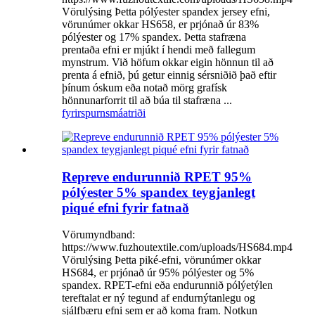
Vörulýsing Þetta pólýester spandex jersey efni,
vörunúmer okkar HS658, er prjónað úr 83%
pólýester og 17% spandex. Þetta stafræna
prentaða efni er mjúkt í hendi með fallegum
mynstrum. Við höfum okkar eigin hönnun til að
prenta á efnið, þú getur einnig sérsniðið það eftir
þínum óskum eða notað mörg grafísk
hönnunarforrit til að búa til stafræna ...
fyrirspurn
smáatriði
Repreve endurunnið RPET 95%
pólýester 5% spandex teygjanlegt
piqué efni fyrir fatnað
Vörumyndband:
https://www.fuzhoutextile.com/uploads/HS684.mp4
Vörulýsing Þetta piké-efni, vörunúmer okkar
HS684, er prjónað úr 95% pólýester og 5%
spandex. RPET-efni eða endurunnið pólýetýlen
tereftalat er ný tegund af endurnýtanlegu og
sjálfbæru efni sem er að koma fram. Notkun