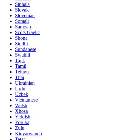
Sinhala
Slovak
Slovenian
Somali
Samoan
Scots Gaelic
Shona
Sindhi
Sundanese
Swahili
Tajik
Tamil
Telugu
Thai
Ukrainian
Urdu
Uzbek
Vietnamese
Welsh
Xhosa
Yiddish
Yoruba
Zulu
Kinyarwanda
Tatar