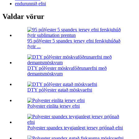
endurunnið efni
Valdar vörur
95 pólýester 5 spandex jersey efni ferskjuhúðað
fyrir ...
DTY pólýester möskvafóðrunarefni með
demantsmöskvum
DTY pólýester gatað möskvaefni
Polyester einlita jersey efni
Polyester spandex teygjanlegt jersey prjónað efni