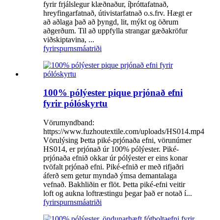
fyrir frjálslegur klæðnaður, íþróttafatnað,
hreyfingarfatnað, útivistarfatnað o.s.frv. Hægt er
að aðlaga það að þyngd, lit, mýkt og öðrum
aðgerðum. Til að uppfylla strangar gæðakröfur
viðskiptavina, ...
fyrirspurn
smáatriði
100% pólýester pique prjónað efni
fyrir pólóskyrtu
Vörumyndband:
https://www.fuzhoutextile.com/uploads/HS014.mp4
Vörulýsing Þetta piké-prjónaða efni, vörunúmer
HS014, er prjónað úr 100% pólýester. Piké-
prjónaða efnið okkar úr pólýester er eins konar
tvöfalt prjónað efni. Piké-efnið er með rifjaðri
áferð sem getur myndað ýmsa demantalaga
vefnað. Bakhliðin er flöt. Þetta piké-efni veitir
loft og aukna loftræstingu þegar það er notað í...
fyrirspurn
smáatriði