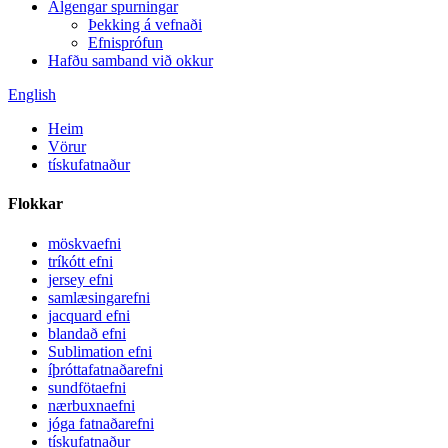
Algengar spurningar
Þekking á vefnaði
Efnisprófun
Hafðu samband við okkur
English
Heim
Vörur
tískufatnaður
Flokkar
möskvaefni
tríkótt efni
jersey efni
samlæsingarefni
jacquard efni
blandað efni
Sublimation efni
íþróttafatnaðarefni
sundfötaefni
nærbuxnaefni
jóga fatnaðarefni
tískufatnaður