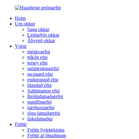
Heim
Um okkur
Saga okkar
Leiðarljós okkar
Ábyrgð okkar
Vörur
möskvaefni
tríkótt efni
jersey efni
samlæsingarefni
jacquard efni
endurunnið efni
blandað efni
Sublimation efni
íþróttafatnaðarefni
sundfötaefni
nærbuxnaefni
jóga fatnaðarefni
tískufatnaður
Fréttir
Fréttir fyrirtækisins
Fréttir af iðnaðinum