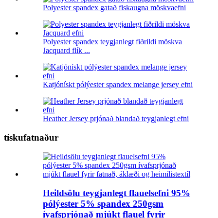
Polyester spandex gatað fiskaugna möskvaefni
Polyester spandex teygjanlegt fiðrildi möskva
Jacquard flík ...
Katjónískt pólýester spandex melange jersey efni
Heather Jersey prjónað blandað teygjanlegt efni
tískufatnaður
Heildsölu teygjanlegt flauelsefni 95%
pólýester 5% spandex 250gsm
ívafsprjónað mjúkt flauel fyrir