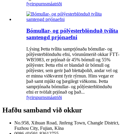
fyrirspurn
smáatriði
Bómullar- og pólýesterblönduð tvílita
samtengd prjónaefni
Lýsing Þetta tvílita samprjónaða bómullar- og
pólýesterblönduðu efni, vörunúmerið okkar FTT-
WB5983, er prjónað úr 45% bómull og 55%
pólýester. Þetta efni er blandað úr bómull og
pólýester, sem gerir það blettaþolið, andar vel og
er minna viðkvæmt fyrir rýrnun. Hins vegar er
það samt mjúkt og þægilegt viðkomu. Þetta
samprjónaða bómullar- og pólýesterblönduðu
efni er tvöfalt prjónað og það...
fyrirspurn
smáatriði
Hafðu samband við okkur
No.958, Xihuan Road, Jinfeng Town, Changle District,
Fuzhou City, Fujian, Kína
0086-(0)591-83612755