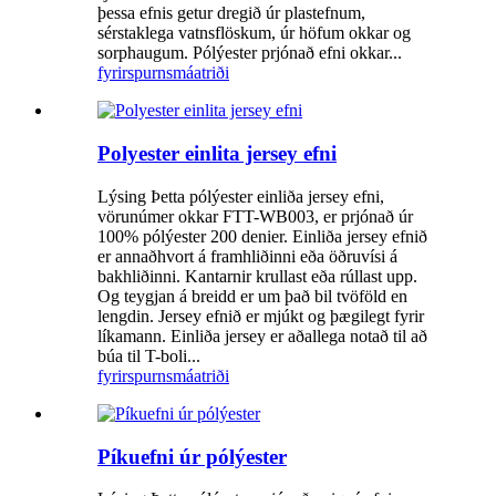
þessa efnis getur dregið úr plastefnum,
sérstaklega vatnsflöskum, úr höfum okkar og
sorphaugum. Pólýester prjónað efni okkar...
fyrirspurn
smáatriði
Polyester einlita jersey efni
Lýsing Þetta pólýester einliða jersey efni,
vörunúmer okkar FTT-WB003, er prjónað úr
100% pólýester 200 denier. Einliða jersey efnið
er annaðhvort á framhliðinni eða öðruvísi á
bakhliðinni. Kantarnir krullast eða rúllast upp.
Og teygjan á breidd er um það bil tvöföld en
lengdin. Jersey efnið er mjúkt og þægilegt fyrir
líkamann. Einliða jersey er aðallega notað til að
búa til T-boli...
fyrirspurn
smáatriði
Píkuefni úr pólýester