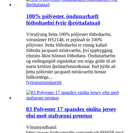
100% pólýester, öndunarhæft
fótboltaefni fyrir íþróttafatnað
Vörulýsing Þetta 100% pólýester fótboltaefni,
vörunúmer HS2148, er prjónað úr 100%
pólýester. Þetta fótboltaefni er einnig kallað
fótbolta jacquard möskvaefni, því uppbygging
efnisins líkist hönnun fótboltans. Öndunarhæfni
og endingargóð eiginleikar eru nógu góðir til að
mæta kröfum íþróttaefnisnotkunar. Það þýðir að
þetta pólýester jacquard möskvaefni hentar
fullkomlega...
fyrirspurn
smáatriði
83 Polyester 17 spandex einlita jersey
efni með stafrænni prentun
Vörumyndband:
https://www.fuzhoutextile.com/uploads/HS658.mp4