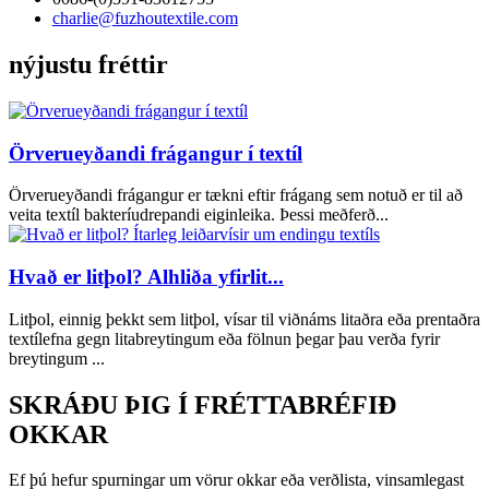
charlie@fuzhoutextile.com
nýjustu fréttir
Örverueyðandi frágangur í textíl
Örverueyðandi frágangur er tækni eftir frágang sem notuð er til að
veita textíl bakteríudrepandi eiginleika. Þessi meðferð...
Hvað er litþol? Alhliða yfirlit...
Litþol, einnig þekkt sem litþol, vísar til viðnáms litaðra eða prentaðra
textílefna gegn litabreytingum eða fölnun þegar þau verða fyrir
breytingum ...
SKRÁÐU ÞIG Í FRÉTTABRÉFIÐ
OKKAR
Ef þú hefur spurningar um vörur okkar eða verðlista, vinsamlegast