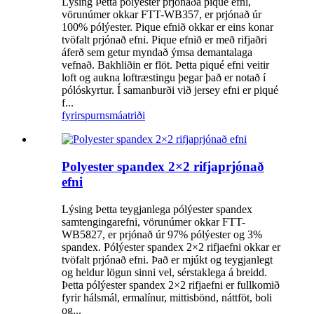
Lýsing Þetta pólýester prjónaða piqué efni,
vörunúmer okkar FTT-WB357, er prjónað úr
100% pólýester. Pique efnið okkar er eins konar
tvöfalt prjónað efni. Pique efnið er með rifjaðri
áferð sem getur myndað ýmsa demantalaga
vefnað. Bakhliðin er flöt. Þetta piqué efni veitir
loft og aukna loftræstingu þegar það er notað í
pólóskyrtur. Í samanburði við jersey efni er piqué
f...
fyrirspurn
smáatriði
Polyester spandex 2×2 rifjaprjónað
efni
Lýsing Þetta teygjanlega pólýester spandex
samtengingarefni, vörunúmer okkar FTT-
WB5827, er prjónað úr 97% pólýester og 3%
spandex. Pólýester spandex 2×2 rifjaefni okkar er
tvöfalt prjónað efni. Það er mjúkt og teygjanlegt
og heldur lögun sinni vel, sérstaklega á breidd.
Þetta pólýester spandex 2×2 rifjaefni er fullkomið
fyrir hálsmál, ermalínur, mittisbönd, náttföt, boli
og...