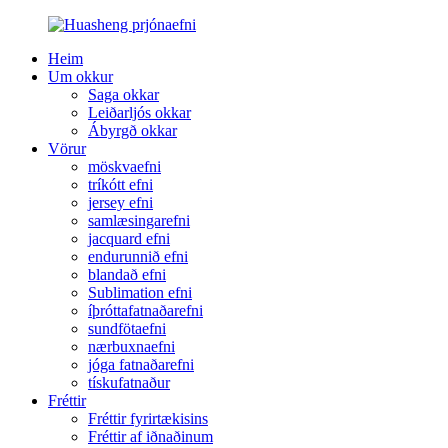
Heim
Um okkur
Saga okkar
Leiðarljós okkar
Ábyrgð okkar
Vörur
möskvaefni
tríkótt efni
jersey efni
samlæsingarefni
jacquard efni
endurunnið efni
blandað efni
Sublimation efni
íþróttafatnaðarefni
sundfötaefni
nærbuxnaefni
jóga fatnaðarefni
tískufatnaður
Fréttir
Fréttir fyrirtækisins
Fréttir af iðnaðinum