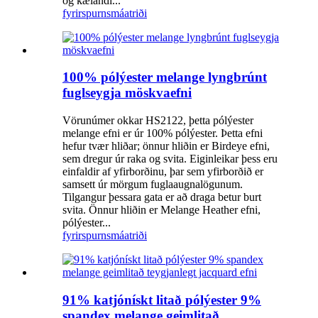
og kælandi...
fyrirspurn
smáatriði
100% pólýester melange lyngbrúnt
fuglseygja möskvaefni
Vörunúmer okkar HS2122, þetta pólýester
melange efni er úr 100% pólýester. Þetta efni
hefur tvær hliðar; önnur hliðin er Birdeye efni,
sem dregur úr raka og svita. Eiginleikar þess eru
einfaldir af yfirborðinu, þar sem yfirborðið er
samsett úr mörgum fuglaaugnalögunum.
Tilgangur þessara gata er að draga betur burt
svita. Önnur hliðin er Melange Heather efni,
pólýester...
fyrirspurn
smáatriði
91% katjónískt litað pólýester 9%
spandex melange geimlitað