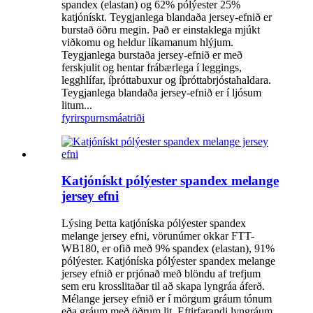
spandex (elastan) og 62% pólýester 25%
katjónískt. Teygjanlega blandaða jersey-efnið er
burstað öðru megin. Það er einstaklega mjúkt
viðkomu og heldur líkamanum hlýjum.
Teygjanlega burstaða jersey-efnið er með
ferskjulit og hentar frábærlega í leggings,
legghlífar, íþróttabuxur og íþróttabrjóstahaldara.
Teygjanlega blandaða jersey-efnið er í ljósum
litum...
fyrirspurn
smáatriði
Katjónískt pólýester spandex melange
jersey efni
Lýsing Þetta katjóníska pólýester spandex
melange jersey efni, vörunúmer okkar FTT-
WB180, er ofið með 9% spandex (elastan), 91%
pólýester. Katjóníska pólýester spandex melange
jersey efnið er prjónað með blöndu af trefjum
sem eru krosslitaðar til að skapa lyngráa áferð.
Mélange jersey efnið er í mörgum gráum tónum
eða gráum með öðrum lit. Eftirfarandi lyngráum