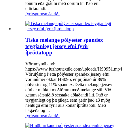
tónum eða gráum með öðrum lit. Það eru
eftirfarandi...
fyrirspurn
smáatriði
Tíska melange pólýester spandex
teygjanlegt jersey efni fyrir
íþróttatopp
Vörumyndband:
https://www.fuzhoutextile.com/uploads/HS0951.mp4
Vörulýsing Þetta pólýester spandex jersey efni,
vörunúmer okkar HS095, er prjónað úr 89%
pólýester og 11% spandex. Þetta melange jersey
efni er mjúkt í meðförum með melange stíl. Við
getum sérsniðið sérstaka aðlaðandi liti. Það er
teygjanlegt og þægilegt, sem gerir það að mjög
hentugu efni fyrir alls konar íþróttaboli. Með
hágæða og ...
fyrirspurn
smáatriði