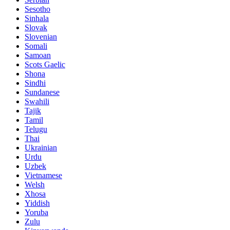
Sesotho
Sinhala
Slovak
Slovenian
Somali
Samoan
Scots Gaelic
Shona
Sindhi
Sundanese
Swahili
Tajik
Tamil
Telugu
Thai
Ukrainian
Urdu
Uzbek
Vietnamese
Welsh
Xhosa
Yiddish
Yoruba
Zulu