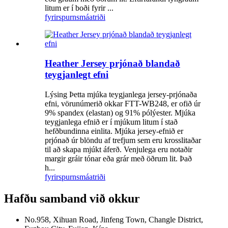
litum er í boði fyrir ...
fyrirspurn
smáatriði
Heather Jersey prjónað blandað
teygjanlegt efni
Lýsing Þetta mjúka teygjanlega jersey-prjónaða
efni, vörunúmerið okkar FTT-WB248, er ofið úr
9% spandex (elastan) og 91% pólýester. Mjúka
teygjanlega efnið er í mjúkum litum í stað
hefðbundinna einlita. Mjúka jersey-efnið er
prjónað úr blöndu af trefjum sem eru krosslitaðar
til að skapa mjúkt áferð. Venjulega eru notaðir
margir gráir tónar eða grár með öðrum lit. Það
h...
fyrirspurn
smáatriði
Hafðu samband við okkur
No.958, Xihuan Road, Jinfeng Town, Changle District,