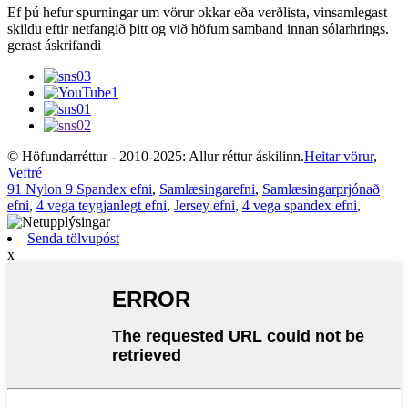
Ef þú hefur spurningar um vörur okkar eða verðlista, vinsamlegast
skildu eftir netfangið þitt og við höfum samband innan sólarhrings.
gerast áskrifandi
© Höfundarréttur - 2010-2025: Allur réttur áskilinn.
Heitar vörur
,
Veftré
91 Nylon 9 Spandex efni
,
Samlæsingarefni
,
Samlæsingarprjónað
efni
,
4 vega teygjanlegt efni
,
Jersey efni
,
4 vega spandex efni
,
Senda tölvupóst
x