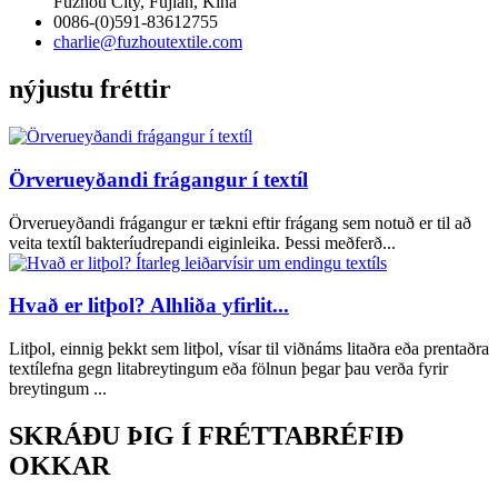
Fuzhou City, Fujian, Kína
0086-(0)591-83612755
charlie@fuzhoutextile.com
nýjustu fréttir
Örverueyðandi frágangur í textíl
Örverueyðandi frágangur er tækni eftir frágang sem notuð er til að
veita textíl bakteríudrepandi eiginleika. Þessi meðferð...
Hvað er litþol? Alhliða yfirlit...
Litþol, einnig þekkt sem litþol, vísar til viðnáms litaðra eða prentaðra
textílefna gegn litabreytingum eða fölnun þegar þau verða fyrir
breytingum ...
SKRÁÐU ÞIG Í FRÉTTABRÉFIÐ
OKKAR