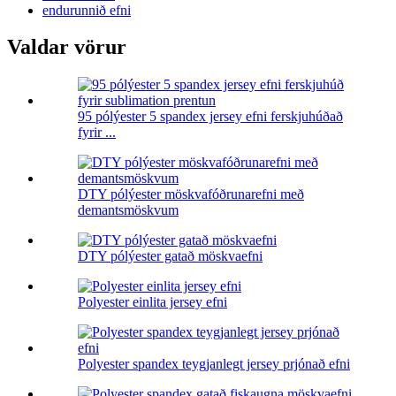
endurunnið efni
Valdar vörur
95 pólýester 5 spandex jersey efni ferskjuhúðað
fyrir ...
DTY pólýester möskvafóðrunarefni með
demantsmöskvum
DTY pólýester gatað möskvaefni
Polyester einlita jersey efni
Polyester spandex teygjanlegt jersey prjónað efni