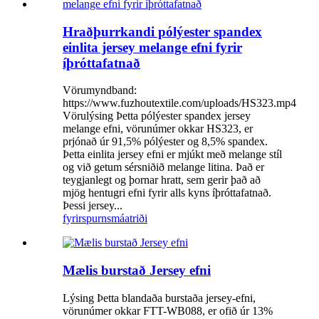
Hraðþurrkandi pólýester spandex
einlita jersey melange efni fyrir
íþróttafatnað
Vörumyndband:
https://www.fuzhoutextile.com/uploads/HS323.mp4
Vörulýsing Þetta pólýester spandex jersey
melange efni, vörunúmer okkar HS323, er
prjónað úr 91,5% pólýester og 8,5% spandex.
Þetta einlita jersey efni er mjúkt með melange stíl
og við getum sérsniðið melange litina. Það er
teygjanlegt og þornar hratt, sem gerir það að
mjög hentugri efni fyrir alls kyns íþróttafatnað.
Þessi jersey...
fyrirspurn
smáatriði
Mælis burstað Jersey efni
Lýsing Þetta blandaða burstaða jersey-efni,
vörunúmer okkar FTT-WB088, er ofið úr 13%