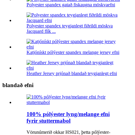
Polyester spandex gatað fiskaugna möskvaefni
Polyester spandex teygjanlegt fiðrildi möskva
Jacquard flík ...
Katjónískt pólýester spandex melange jersey efni
Heather Jersey prjónað blandað teygjanlegt efni
blandað efni
100% pólýester lyng/melange efni
fyrir stuttermabol
Vörunúmerið okkar HS021, þetta pólýester-