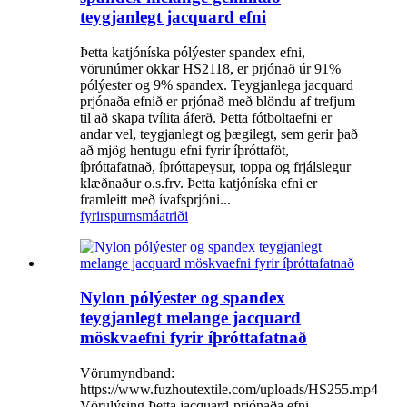
teygjanlegt jacquard efni
Þetta katjóníska pólýester spandex efni,
vörunúmer okkar HS2118, er prjónað úr 91%
pólýester og 9% spandex. Teygjanlega jacquard
prjónaða efnið er prjónað með blöndu af trefjum
til að skapa tvílita áferð. Þetta fótboltaefni er
andar vel, teygjanlegt og þægilegt, sem gerir það
að mjög hentugu efni fyrir íþróttaföt,
íþróttafatnað, íþróttapeysur, toppa og frjálslegur
klæðnaður o.s.frv. Þetta katjóníska efni er
framleitt með ívafsprjóni...
fyrirspurn
smáatriði
Nylon pólýester og spandex
teygjanlegt melange jacquard
möskvaefni fyrir íþróttafatnað
Vörumyndband:
https://www.fuzhoutextile.com/uploads/HS255.mp4
Vörulýsing Þetta jacquard-prjónaða efni,