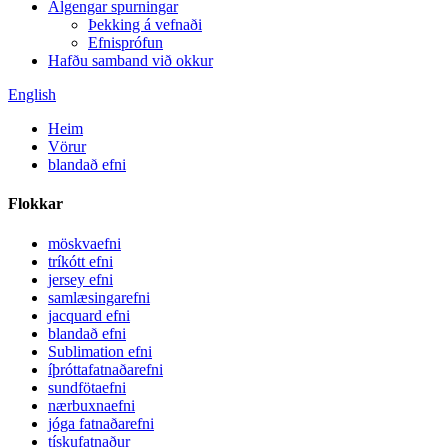
Algengar spurningar
Þekking á vefnaði
Efnisprófun
Hafðu samband við okkur
English
Heim
Vörur
blandað efni
Flokkar
möskvaefni
tríkótt efni
jersey efni
samlæsingarefni
jacquard efni
blandað efni
Sublimation efni
íþróttafatnaðarefni
sundfötaefni
nærbuxnaefni
jóga fatnaðarefni
tískufatnaður