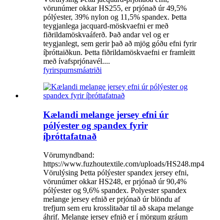
vörunúmer okkar HS255, er prjónað úr 49,5%
pólýester, 39% nylon og 11,5% spandex. Þetta
teygjanlega jacquard-möskvaefni er með
fiðrildamöskvaáferð. Það andar vel og er
teygjanlegt, sem gerir það að mjög góðu efni fyrir
íþróttaiðkun. Þetta fiðrildamöskvaefni er framleitt
með ívafsprjónavél....
fyrirspurn
smáatriði
Kælandi melange jersey efni úr
pólýester og spandex fyrir
íþróttafatnað
Vörumyndband:
https://www.fuzhoutextile.com/uploads/HS248.mp4
Vörulýsing Þetta pólýester spandex jersey efni,
vörunúmer okkar HS248, er prjónað úr 90,4%
pólýester og 9,6% spandex. Polyester spandex
melange jersey efnið er prjónað úr blöndu af
trefjum sem eru krosslitaðar til að skapa melange
áhrif. Melange jersey efnið er í mörgum gráum