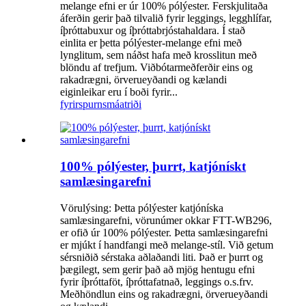
melange efni er úr 100% pólýester. Ferskjulitaða
áferðin gerir það tilvalið fyrir leggings, legghlífar,
íþróttabuxur og íþróttabrjóstahaldara. Í stað
einlita er þetta pólýester-melange efni með
lynglitum, sem náðst hafa með krosslitun með
blöndu af trefjum. Viðbótarmeðferðir eins og
rakadrægni, örverueyðandi og kælandi
eiginleikar eru í boði fyrir...
fyrirspurn
smáatriði
100% pólýester, þurrt, katjónískt
samlæsingarefni
Vörulýsing: Þetta pólýester katjóníska
samlæsingarefni, vörunúmer okkar FTT-WB296,
er ofið úr 100% pólýester. Þetta samlæsingarefni
er mjúkt í handfangi með melange-stíl. Við getum
sérsniðið sérstaka aðlaðandi liti. Það er þurrt og
þægilegt, sem gerir það að mjög hentugu efni
fyrir íþróttaföt, íþróttafatnað, leggings o.s.frv.
Meðhöndlun eins og rakadrægni, örverueyðandi