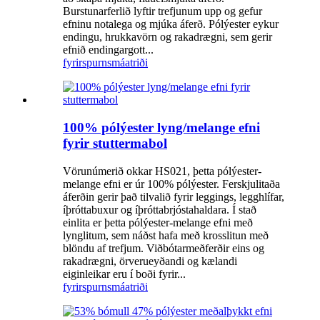
Burstunarferlið lyftir trefjunum upp og gefur
efninu notalega og mjúka áferð. Pólýester eykur
endingu, hrukkavörn og rakadrægni, sem gerir
efnið endingargott...
fyrirspurn
smáatriði
100% pólýester lyng/melange efni
fyrir stuttermabol
Vörunúmerið okkar HS021, þetta pólýester-
melange efni er úr 100% pólýester. Ferskjulitaða
áferðin gerir það tilvalið fyrir leggings, legghlífar,
íþróttabuxur og íþróttabrjóstahaldara. Í stað
einlita er þetta pólýester-melange efni með
lynglitum, sem náðst hafa með krosslitun með
blöndu af trefjum. Viðbótarmeðferðir eins og
rakadrægni, örverueyðandi og kælandi
eiginleikar eru í boði fyrir...
fyrirspurn
smáatriði