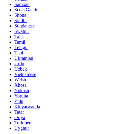
Samoan
Scots Gaelic
Shona
Sindhi
Sundanese
Swahili
Tajik
Tamil
Telugu
Thai
Ukrainian
Urdu
Uzbek
Vietnamese
Welsh
Xhosa
Yiddish
Yoruba
Zulu
Kinyarwanda
Tatar
Oriya
Turkmen
Uyghur