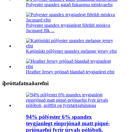
Polyester spandex gatað fiskaugna möskvaefni
Polyester spandex teygjanlegt fiðrildi möskva
Jacquard flík ...
Katjónískt pólýester spandex melange jersey efni
Heather Jersey prjónað blandað teygjanlegt efni
íþróttafatnaðarefni
94% pólýester 6% spandex
teygjanlegt einprjónað matt piqué-
prjónaefni fyrir úrvals pólóboli,