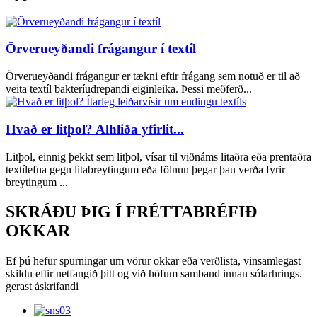
Örverueyðandi frágangur í textíl
Örverueyðandi frágangur er tækni eftir frágang sem notuð er til að
veita textíl bakteríudrepandi eiginleika. Þessi meðferð...
Hvað er litþol? Alhliða yfirlit...
Litþol, einnig þekkt sem litþol, vísar til viðnáms litaðra eða prentaðra
textílefna gegn litabreytingum eða fölnun þegar þau verða fyrir
breytingum ...
SKRÁÐU ÞIG Í FRÉTTABRÉFIÐ
OKKAR
Ef þú hefur spurningar um vörur okkar eða verðlista, vinsamlegast
skildu eftir netfangið þitt og við höfum samband innan sólarhrings.
gerast áskrifandi