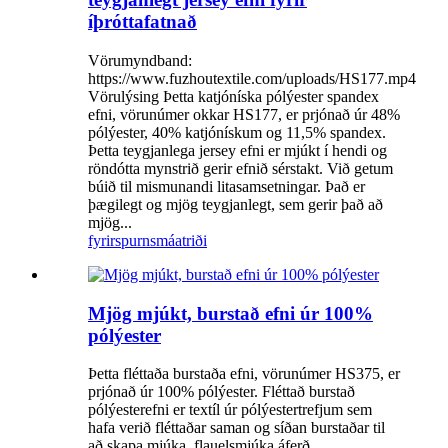
íþróttafatnað
Vörumyndband:
https://www.fuzhoutextile.com/uploads/HS177.mp4
Vörulýsing Þetta katjóníska pólýester spandex
efni, vörunúmer okkar HS177, er prjónað úr 48%
pólýester, 40% katjónískum og 11,5% spandex.
Þetta teygjanlega jersey efni er mjúkt í hendi og
röndótta mynstrið gerir efnið sérstakt. Við getum
búið til mismunandi litasamsetningar. Það er
þægilegt og mjög teygjanlegt, sem gerir það að
mjög...
fyrirspurn
smáatriði
Mjög mjúkt, burstað efni úr 100%
pólýester
Þetta fléttaða burstaða efni, vörunúmer HS375, er
prjónað úr 100% pólýester. Fléttað burstað
pólýesterefni er textíl úr pólýestertrefjum sem
hafa verið fléttaðar saman og síðan burstaðar til
að skapa mjúka, flauelsmjúka áferð.