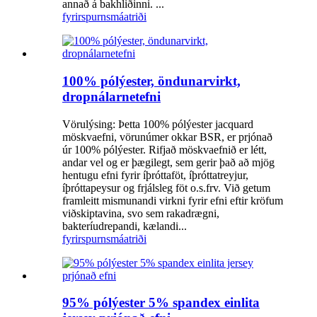
annað á bakhliðinni. ...
fyrirspurn
smáatriði
100% pólýester, öndunarvirkt,
dropnálarnetefni
Vörulýsing: Þetta 100% pólýester jacquard
möskvaefni, vörunúmer okkar BSR, er prjónað
úr 100% pólýester. Rifjað möskvaefnið er létt,
andar vel og er þægilegt, sem gerir það að mjög
hentugu efni fyrir íþróttaföt, íþróttatreyjur,
íþróttapeysur og frjálsleg föt o.s.frv. Við getum
framleitt mismunandi virkni fyrir efni eftir kröfum
viðskiptavina, svo sem rakadrægni,
bakteríudrepandi, kælandi...
fyrirspurn
smáatriði
95% pólýester 5% spandex einlita