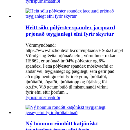
fyrirspurn
smáatriði
Heitt sölu pólýester spandex jacquard
prjónað teygjanlegt efni fyrir skyrtur
Vörumyndband:
https://www.fuzhoutextile.com/uploads/HS6621.mp4
Vörulýsing Þetta prjónaða efni, vörunúmer okkar
HS662, er prjónað úr 94% pólýester og 6%
spandex. Þetta pólýester spandex möskvaefni er
andar vel, teygjanlegt og þægilegt, sem gerir það
að mjög hentugu efni fyrir skyrtur, íþróttaföt,
íþróttaföt, jógaföt, íþróttatopp og frjálsleg föt
o.s.frv. Við getum búið til mismunandi virkni
fyrir efni eftir þörfum...
fyrirspurn
smáatriði
Ný hönnun röndótt katjónískt
teygjanlegt jersey efni fyrir