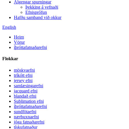
Algengar spurningar
Þekking á vefnaði
Efnisprófun
Hafðu samband við okkur
English
Heim
Vörur
íþróttafatnaðarefni
Flokkar
möskvaefni
tríkótt efni
jersey efni
samlæsingarefni
jacquard efni
blandað efni
Sublimation efni
íþróttafatnaðarefni
sundfötaefni
nærbuxnaefni
jóga fatnaðarefni
tískufatnaður