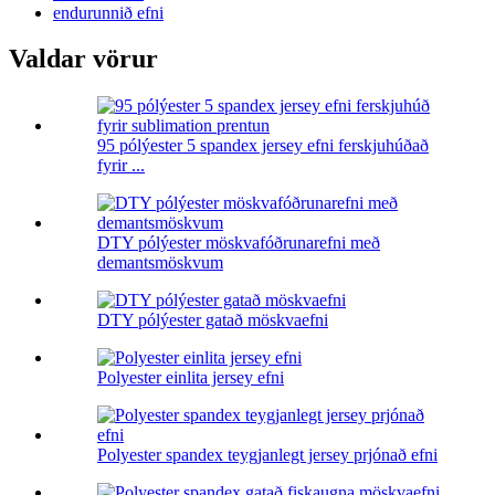
endurunnið efni
Valdar vörur
95 pólýester 5 spandex jersey efni ferskjuhúðað
fyrir ...
DTY pólýester möskvafóðrunarefni með
demantsmöskvum
DTY pólýester gatað möskvaefni
Polyester einlita jersey efni
Polyester spandex teygjanlegt jersey prjónað efni