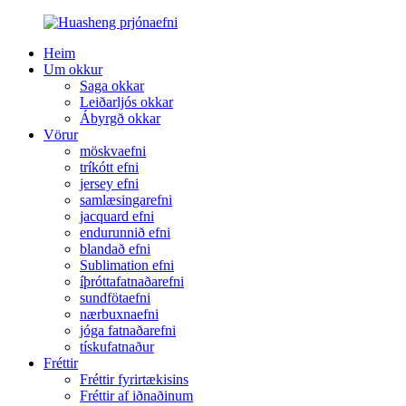
Heim
Um okkur
Saga okkar
Leiðarljós okkar
Ábyrgð okkar
Vörur
möskvaefni
tríkótt efni
jersey efni
samlæsingarefni
jacquard efni
endurunnið efni
blandað efni
Sublimation efni
íþróttafatnaðarefni
sundfötaefni
nærbuxnaefni
jóga fatnaðarefni
tískufatnaður
Fréttir
Fréttir fyrirtækisins
Fréttir af iðnaðinum