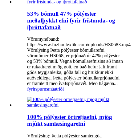
53% bómull 47% pólýester
meðalþykkt efni fyrir frístunda- og
íþróttafatnað
Vörumyndband:
https://www.fuzhoutextile.com/uploads/HS0683.mp4
Vörulýsing Þetta pólýester bómullarefni,
vörunúmer HS068, er prjónað úr 47% pólýester
og 53% bómull. Vegna bómullarefnisins að innan
er rakadrægt mjög gott, en það hefur jafnframt
góða teygjanleika, góða fall og hrukkur ekki
auðveldlega. Þetta pólýester bómullarprjónaefni
er framleitt með ívafsprjónavél. Með hágæða...
fyrirspurn
smáatriði
100% pólýester örtrefjaefni, mjög
mjúkt samlæsingarefni
Vörulýsing: Þetta pólýester samtengda