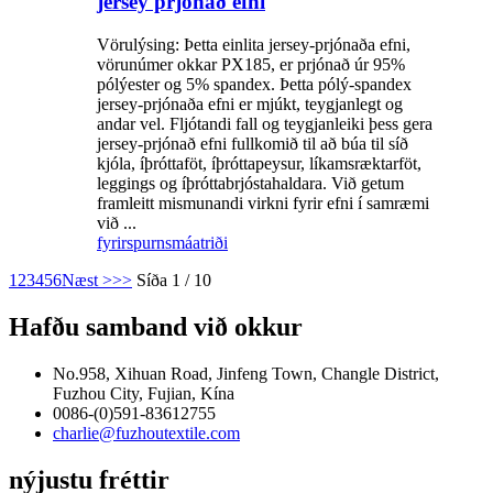
jersey prjónað efni
Vörulýsing: Þetta einlita jersey-prjónaða efni,
vörunúmer okkar PX185, er prjónað úr 95%
pólýester og 5% spandex. Þetta pólý-spandex
jersey-prjónaða efni er mjúkt, teygjanlegt og
andar vel. Fljótandi fall og teygjanleiki þess gera
jersey-prjónað efni fullkomið til að búa til síð
kjóla, íþróttaföt, íþróttapeysur, líkamsræktarföt,
leggings og íþróttabrjóstahaldara. Við getum
framleitt mismunandi virkni fyrir efni í samræmi
við ...
fyrirspurn
smáatriði
1
2
3
4
5
6
Næst >
>>
Síða 1 / 10
Hafðu samband við okkur
No.958, Xihuan Road, Jinfeng Town, Changle District,
Fuzhou City, Fujian, Kína
0086-(0)591-83612755
charlie@fuzhoutextile.com
nýjustu fréttir