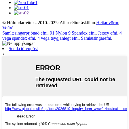
© Höfundarréttur - 2010-2025: Allur réttur áskilinn.
Heitar vörur
,
Veftré
Samlæsingarprjónað efni
,
91 Nylon 9 Spandex efni
,
Jersey efni
,
4
vega spandex efni
,
4 vega teygjanlegt efni
,
Samlæsingarefni
,
Senda tölvupóst
x