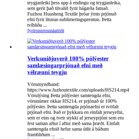
teygjanleiki þess upp á endingu og teygjanleika,
sem gerir það tilvalið fyrir hágæða fatnað.
Fuzhou Huasheng Textile þróar ýmis prjónuð
efni fyrir litunar-sublimeringsprentun. Þetta
tvíhliða ...
fyrirspurn
smáatriði
Verksmiðjuverð 100% pólýester
samlæsingarprjónað efni með
vélrænni teygju
Vörumyndband:
https://www.fuzhoutextile.com/uploads/HS214.mp4
Vörulýsing Þetta pólýester samtengda efni,
vörunúmer okkar HS214, er prjónað úr 100%
pólýester. Þetta samtengda prjónaefni er tvöfalt
prjónað efni. Það er þykkara en einfalt jerseyefni,
sem er eins og tveir stykki af jerseyprjóni sem eru
fest saman aftur í aftur með sama þræði. Einfalt
samtengda efnið hefur sama útlit á báðum
framhliðum ...