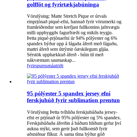
golfföt og fyrirtækjabúninga
Vörulýsing: Matte Stretch Pique er úrvals
einprjónað piqué-efni, hannað fyrir vörumerki og
framleiðendur sem krefjast fullkomins jafnvægis
milli uppbyggðs fagurfræði og mikils teygju.
Þetta piqué-prjónaefni úr 94% pólýester og 6%
spandex býður upp á fágaða áferð með fáguðu,
mattri áferð sem útrýmir óæskilegum gljáa.
Sérstök upphækkuð áferð - búin til með
nákvæmum saumaskap...
fyrirspurn
smáatriði
95 pólýester 5 spandex jersey efni
ferskjuhúð fyrir sublimation prentun
Vörulýsing Þetta tvíhliða ferskjuhúðaða jersey-
efni er prjónað úr 95% pólýester og 5% spandex.
Ferskjuhúðaða áferðin á báðum hliðum gefur því
aukna mýkt, sem gerir það fullkomið fyrir
aðsniðnar flíkur. Á sama tíma býður góð