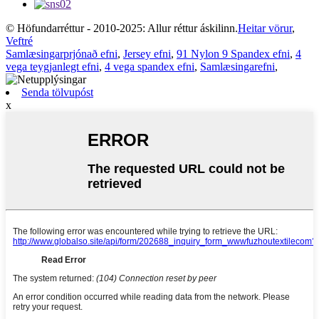
© Höfundarréttur - 2010-2025: Allur réttur áskilinn.
Heitar vörur
,
Veftré
Samlæsingarprjónað efni
,
Jersey efni
,
91 Nylon 9 Spandex efni
,
4
vega teygjanlegt efni
,
4 vega spandex efni
,
Samlæsingarefni
,
Senda tölvupóst
x