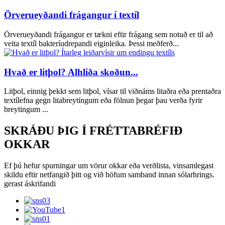
Örverueyðandi frágangur í textíl
Örverueyðandi frágangur er tækni eftir frágang sem notuð er til að
veita textíl bakteríudrepandi eiginleika. Þessi meðferð...
Hvað er litþol? Alhliða skoðun...
Litþol, einnig þekkt sem litþol, vísar til viðnáms litaðra eða prentaðra
textílefna gegn litabreytingum eða fölnun þegar þau verða fyrir
breytingum ...
SKRÁÐU ÞIG Í FRÉTTABRÉFIÐ
OKKAR
Ef þú hefur spurningar um vörur okkar eða verðlista, vinsamlegast
skildu eftir netfangið þitt og við höfum samband innan sólarhrings.
gerast áskrifandi