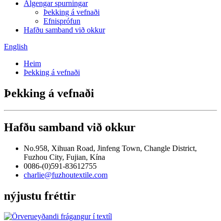
Algengar spurningar
Þekking á vefnaði
Efnisprófun
Hafðu samband við okkur
English
Heim
Þekking á vefnaði
Þekking á vefnaði
Hafðu samband við okkur
No.958, Xihuan Road, Jinfeng Town, Changle District,
Fuzhou City, Fujian, Kína
0086-(0)591-83612755
charlie@fuzhoutextile.com
nýjustu fréttir