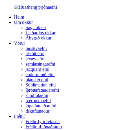
Heim
Um okkur
Saga okkar
Leiðarljós okkar
Ábyrgð okkar
Vörur
möskvaefni
tríkótt efni
jersey efni
samlæsingarefni
jacquard efni
endurunnið efni
blandað efni
Sublimation efni
íþróttafatnaðarefni
sundfötaefni
nærbuxnaefni
jóga fatnaðarefni
tískufatnaður
Fréttir
Fréttir fyrirtækisins
Fréttir af iðnaðinum