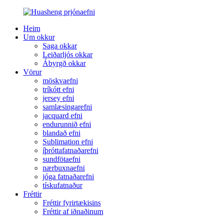
Heim
Um okkur
Saga okkar
Leiðarljós okkar
Ábyrgð okkar
Vörur
möskvaefni
tríkótt efni
jersey efni
samlæsingarefni
jacquard efni
endurunnið efni
blandað efni
Sublimation efni
íþróttafatnaðarefni
sundfötaefni
nærbuxnaefni
jóga fatnaðarefni
tískufatnaður
Fréttir
Fréttir fyrirtækisins
Fréttir af iðnaðinum