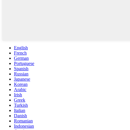
English
French
German
Portuguese
Spanish
Russian
Japanese
Korean
Arabic
Irish
Greek
Turkish
Italian
Danish
Romanian
Indonesian