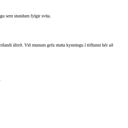
ngu sem stundum fylgir svita.
dreifandi áferð. Við munum gefa stutta kynningu í töflunni hér að
.