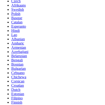
Czech
Afrikaans
Swedish
Polish
Basque
Catalan
Esperanto
Hindi
Lao
Albanian
Amharic
Armenian
Azerbaijani
Belarusian
Bengali
Bosnian
Bulgarian
Cebuano
Chichewa
Corsican
Croatian
Dutch
Estonian
Filipino
Finnish