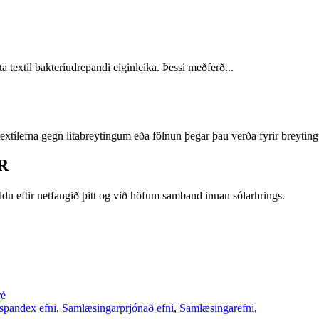
a textíl bakteríudrepandi eiginleika. Þessi meðferð...
a textílefna gegn litabreytingum eða fölnun þegar þau verða fyrir breyting
R
ldu eftir netfangið þitt og við höfum samband innan sólarhrings.
ré
spandex efni
,
Samlæsingarprjónað efni
,
Samlæsingarefni
,