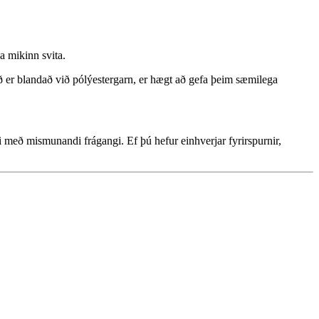
a mikinn svita.
 það er blandað við pólýestergarn, er hægt að gefa þeim sæmilega
með mismunandi frágangi. Ef þú hefur einhverjar fyrirspurnir,