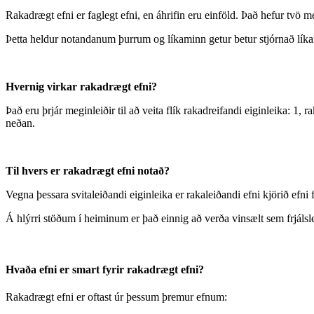
Rakadrægt efni er faglegt efni, en áhrifin eru einföld. Það hefur tvö 
Þetta heldur notandanum þurrum og líkaminn getur betur stjórnað líkams
Hvernig virkar rakadrægt efni?
Það eru þrjár meginleiðir til að veita flík rakadreifandi eiginleika: 1
neðan.
Til hvers er rakadrægt efni notað?
Vegna þessara svitaleiðandi eiginleika er rakaleiðandi efni kjörið efni fy
Á hlýrri stöðum í heiminum er það einnig að verða vinsælt sem frjálsl
Hvaða efni er smart fyrir rakadrægt efni?
Rakadrægt efni er oftast úr þessum þremur efnum: