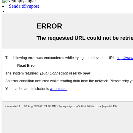
Senda tölvupóst
x