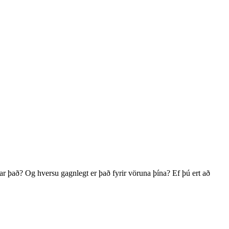
rkar það? Og hversu gagnlegt er það fyrir vöruna þína? Ef þú ert að