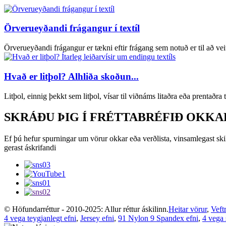
Örverueyðandi frágangur í textíl
Örverueyðandi frágangur er tækni eftir frágang sem notuð er til að veit
Hvað er litþol? Alhliða skoðun...
Litþol, einnig þekkt sem litþol, vísar til viðnáms litaðra eða prentaðr
SKRÁÐU ÞIG Í FRÉTTABRÉFIÐ OKKA
Ef þú hefur spurningar um vörur okkar eða verðlista, vinsamlegast ski
gerast áskrifandi
© Höfundarréttur - 2010-2025: Allur réttur áskilinn.
Heitar vörur
,
Veft
4 vega teygjanlegt efni
,
Jersey efni
,
91 Nylon 9 Spandex efni
,
4 vega 