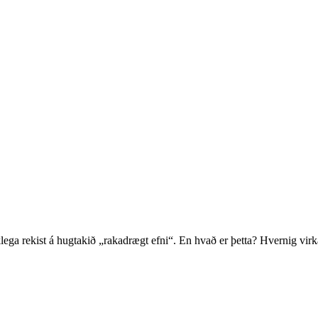
 líklega rekist á hugtakið „rakadrægt efni“. En hvað er þetta? Hvernig vi