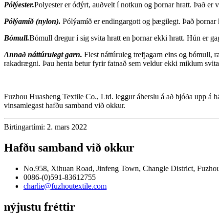
Pólýester.
Polyester er ódýrt, auðvelt í notkun og þornar hratt. Það er 
Pólýamíð (nylon).
Pólýamíð er endingargott og þægilegt. Það þornar hæ
Bómull.
Bómull dregur í sig svita hratt en þornar ekki hratt. Hún er g
Annað náttúrulegt garn.
Flest náttúruleg trefjagarn eins og bómull, 
rakadrægni. Þau henta betur fyrir fatnað sem veldur ekki miklum svita
Fuzhou Huasheng Textile Co., Ltd. leggur áherslu á að bjóða upp á h
vinsamlegast hafðu samband við okkur.
Birtingartími: 2. mars 2022
Hafðu samband við okkur
No.958, Xihuan Road, Jinfeng Town, Changle District, Fuzhou 
0086-(0)591-83612755
charlie@fuzhoutextile.com
nýjustu fréttir