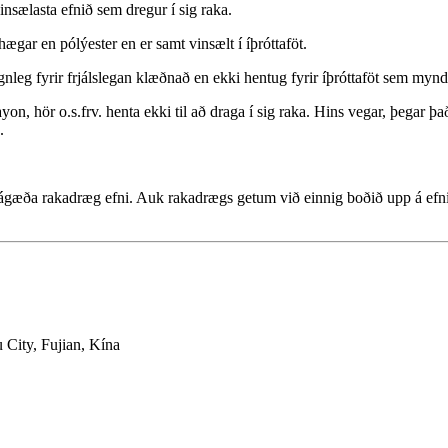
vinsælasta efnið sem dregur í sig raka.
gar en pólýester en er samt vinsælt í íþróttaföt.
agnleg fyrir frjálslegan klæðnað en ekki hentug fyrir íþróttaföt sem mynd
rayon, hör o.s.frv. henta ekki til að draga í sig raka. Hins vegar, þegar
.
ágæða rakadræg efni. Auk rakadrægs getum við einnig boðið upp á efni 
City, Fujian, Kína