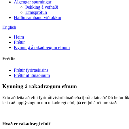
Algengar spurningar
Þekking á vefnaði
Efnisprófun
Hafðu samband við okkur
English
Heim
Fréttir
Kynning á rakadrægum efnum
Fréttir
Fréttir fyrirtækisins
Fréttir af iðnaðinum
Kynning á rakadrægum efnum
Ertu að leita að efni fyrir útivistarfatnað eða íþróttafatnað? Þú hefur
leita að upplýsingum um rakadrægt efni, þá ert þú á réttum stað.
Hvað er rakadrægt efni?