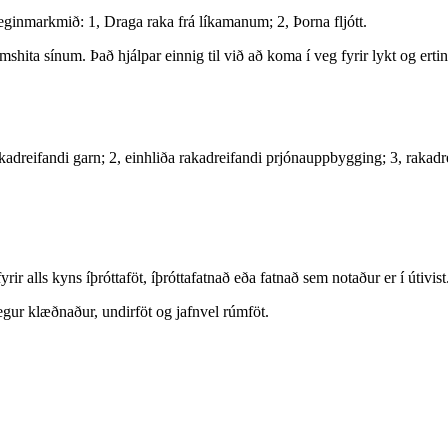
meginmarkmið: 1, Draga raka frá líkamanum; 2, Þorna fljótt.
hita sínum. Það hjálpar einnig til við að koma í veg fyrir lykt og erti
, rakadreifandi garn; 2, einhliða rakadreifandi prjónauppbygging; 3, raka
rir alls kyns íþróttaföt, íþróttafatnað eða fatnað sem notaður er í útivist
egur klæðnaður, undirföt og jafnvel rúmföt.